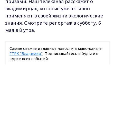
призами. Наш телеканал расскажет о
владимирцах, которые уже активно
применяют в своей жизни экологические
знания. Смотрите репортаж в субботу, 6
мая в 8 утра.
Самые свежие и главные новости в макс-канале
ГТРК "Владимир"
. Подписывайтесь и будьте в
курсе всех событий!
Опубликовано: 3 июня 2020 года
Max - канал Россия "ГТРК
Владимир"
Главные новости города
Владимира и региона.
Загрузить ещё