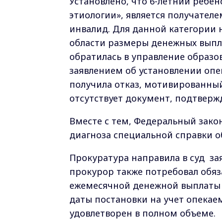
Установлено, что 6-летний реб
этиологии», является получател
инвалид. Для данной категории
области размеры денежных выпла
обратилась в управление образ
заявлением об установлении оп
получила отказ, мотивированны
отсутствует документ, подтверж
Вместе с тем, Федеральный зако
диагноза специальной справки о
Прокуратура направила в суд за
прокурор также потребовал обя
ежемесячной денежной выплаты н
даты постановки на учет опекае
удовлетворен в полном объеме.