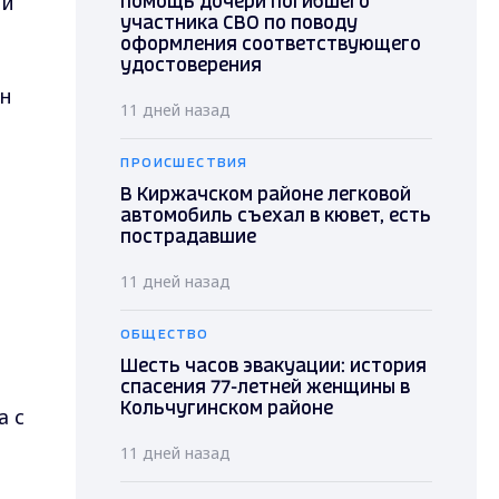
ой
помощь дочери погибшего
участника СВО по поводу
оформления соответствующего
удостоверения
ун
11 дней назад
ПРОИСШЕСТВИЯ
В Киржачском районе легковой
автомобиль съехал в кювет, есть
пострадавшие
11 дней назад
ОБЩЕСТВО
Шесть часов эвакуации: история
спасения 77-летней женщины в
Кольчугинском районе
а с
11 дней назад