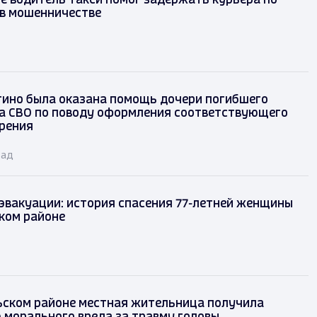
е водитель такси помог задержать курьера по
в мошенничестве
гино была оказана помощь дочери погибшего
а СВО по поводу оформления соответствующего
рения
зад
эвакуации: история спасения 77-летней женщины
ком районе
ьском районе местная жительница получила