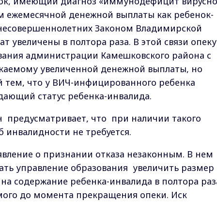
енок, имеющий диагноз «иммунодефицит вирусн
ем ежемесячной денежной выплаты как ребенок-
 несовершеннолетних Законом Владимирской
т увеличены в полтора раза. В этой связи опек
ования администрации Камешковского района с
екаемому увеличенной денежной выплаты, но
й тем, что у ВИЧ-инфицированного ребенка
дающий статус ребенка-инвалида.
н предусматривает, что при наличии такого
б инвалидности не требуется.
явление о признании отказа незаконным. В нем
зать управление образования увеличить размер
а содержание ребенка-инвалида в полтора раз
мого до момента прекращения опеки. Иск