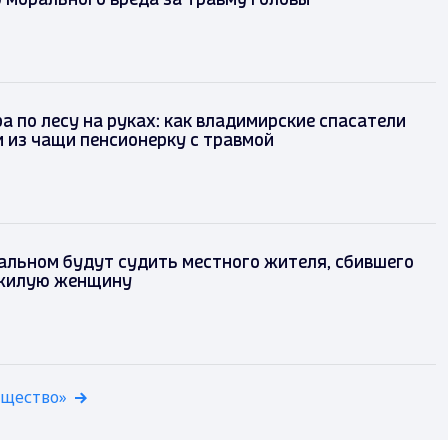
 морального вреда за травму головы
а по лесу на руках: как владимирские спасатели
 из чащи пенсионерку с травмой
альном будут судить местного жителя, сбившего
жилую женщину
бщество»