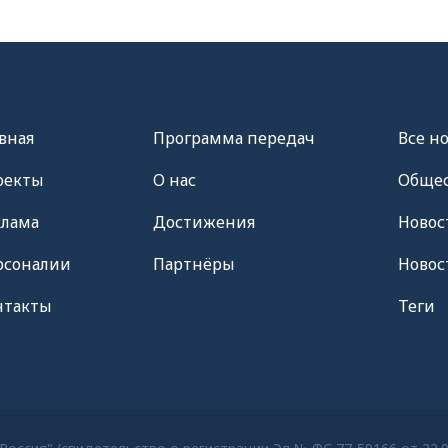
вная
Программа передач
Все н
оекты
О нас
Общес
клама
Достижения
Новос
рсоналии
Партнёры
Новос
нтакты
Теги