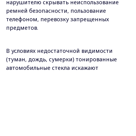
нарушителю скрывать неиспользование
ремней безопасности, пользование
телефоном, перевозку запрещенных
предметов.
В условиях недостаточной видимости
(туман, дождь, сумерки) тонированные
автомобильные стекла искажают
представление о расстоянии до предметов,
Max - канал Россия "ГТРК
других участников дорожного движения,
Владимир"
Главные новости города
снижают их различимость.
Владимира и региона.
Самые свежие и главные новости в макс-канале
ГТРК "Владимир"
. Подписывайтесь и будьте в