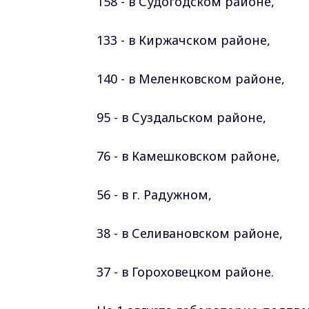
158 - в Судогодском
районе
,
133 - в Киржачском
районе
,
140 - в Меленковском
районе
,
95 - в Суздальском
районе
,
76 - в Камешковском
районе
,
56 - в г. Радужном,
38 - в Селивановском
районе
,
37 - в Гороховецком
районе.