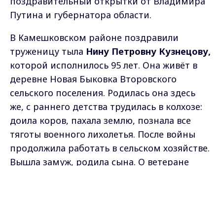
поздравительный открытки от Владимира
Путина и губернатора области.
В Камешковском районе поздравили
труженицу тыла
Нину Петровну Кузнецову,
которой исполнилось 95 лет. Она живёт в
деревне Новая Быковка Второвского
сельского поселения. Родилась она здесь
же, с раннего детства трудилась в колхозе:
доила коров, пахала землю, познала все
тяготы военного лихолетья. После войны
продолжила работать в сельском хозяйстве.
Вышла замуж, родила сына. О ветеране
постоянно заботятся близкие, стараются не
Max - канал Россия "ГТРК
оставлять бабушку в одиночестве.
Владимир"
Главные новости города
Владимира и региона.
90 лет исполнилось другой жительнице