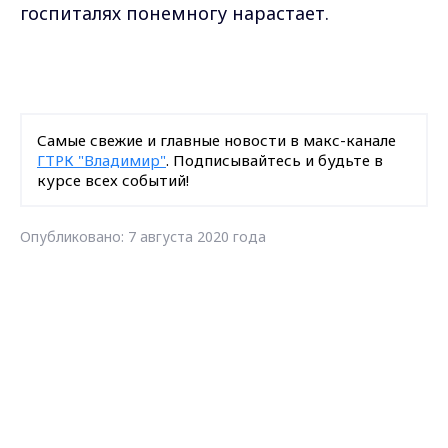
госпиталях понемногу нарастает.
Самые свежие и главные новости в макс-канале
ГТРК "Владимир"
. Подписывайтесь и будьте в
курсе всех событий!
Опубликовано: 7 августа 2020 года
Max - канал Россия "ГТРК
Владимир"
Главные новости города
Владимира и региона.
Загрузить ещё
Подписаться на новости