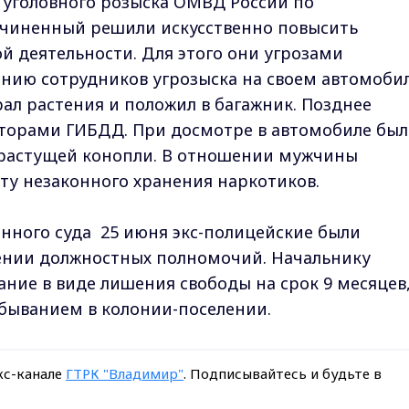
я уголовного розыска ОМВД России по
дчиненный решили искусственно повысить
й деятельности. Для этого они угрозами
анию сотрудников угрозыска на своем автомоби
рал растения и положил в багажник. Позднее
кторами ГИБДД. При досмотре в автомобиле был
орастущей конопли. В отношении мужчины
кту незаконного хранения наркотиков.
нного суда 25 июня экс-полицейские были
нии должностных полномочий. Начальнику
ание в виде лишения свободы на срок 9 месяцев
быванием в колонии-поселении.
кс-канале
ГТРК "Владимир"
. Подписывайтесь и будьте в