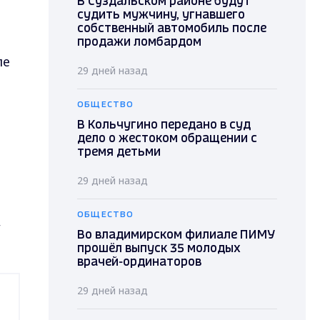
В Суздальском районе будут
судить мужчину, угнавшего
собственный автомобиль после
продажи ломбардом
ле
29 дней назад
ОБЩЕСТВО
В Кольчугино передано в суд
дело о жестоком обращении с
тремя детьми
29 дней назад
ОБЩЕСТВО
,
Во владимирском филиале ПИМУ
прошёл выпуск 35 молодых
врачей-ординаторов
29 дней назад