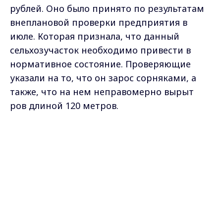
рублей. Оно было принято по результатам
внеплановой проверки предприятия в
июле. Которая признала, что данный
сельхозучасток необходимо привести в
нормативное состояние. Проверяющие
указали на то, что он зарос сорняками, а
также, что на нем неправомерно вырыт
ров длиной 120 метров.
Напомним, что ранее
предприятием не
Max - канал Россия "ГТРК
Владимир"
был предоставлен ряд документов
о
Главные новости города
Владимира и региона.
содержании и разведении крупного
рогатого скота молочного
направления.
Бумаги были затребованы
с
пециалистами Управления
Россельхознадзора по Владимирской