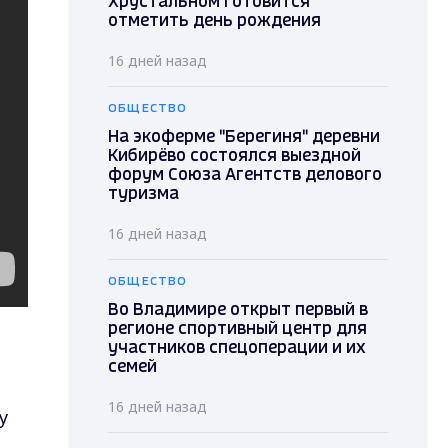
Хрустальном готовится
отметить день рождения
16 дней назад
ОБЩЕСТВО
На экоферме "Берегиня" деревни
Кибирёво состоялся выездной
форум Союза Агентств делового
туризма
16 дней назад
ОБЩЕСТВО
Во Владимире открыт первый в
регионе спортивный центр для
участников спецоперации и их
семей
16 дней назад
у