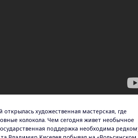
ий открылась художественная мастерская, где
овные колокола. Чем сегодня живет необычное
 государственная поддержка необходима редком
нта Владимир Киселев побывал на «Вольгинском