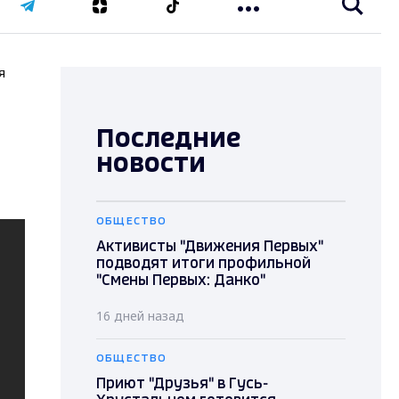
я
Последние
новости
ОБЩЕСТВО
Активисты "Движения Первых"
подводят итоги профильной
"Смены Первых: Данко"
16 дней назад
ОБЩЕСТВО
Приют "Друзья" в Гусь-