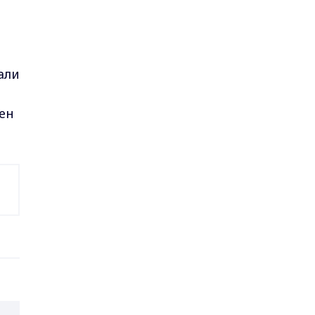
али
ен