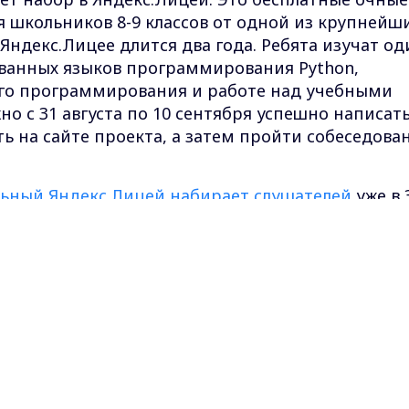
школьников 8-9 классов от одной из крупнейш
Яндекс.Лицее длится два года. Ребята изучат од
ованных языков программирования
Python
,
го программирования и работе над учебными
о с 31 августа по 10 сентября успешно написат
ь на сайте проекта, а затем пройти собеседова
льный Яндекс.Лицей набирает слушателей
уже в 
Во Владимире в этом году состоится первый набо
Max - канал Россия "ГТРК Владимир"
Главные новости города Владимира и региона.
кс-канале
ГТРК "Владимир"
. Подписывайтесь и будьте в