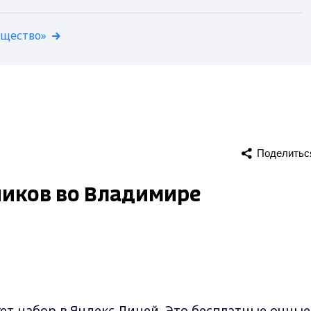
бщество»
Поделитьс
ников во Владимире
ет набор в Яндекс.Лицей. Это бесплатные очные