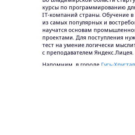
курсы по программированию для 
IT-компаний страны. Обучение в 
из самых популярных и востреб
научатся основам промышленно
проектами. Для поступления нужн
тест на умение логически мыслит
с преподавателем Яндекс.Лицея.
Напомним, в городе
Гусь-Хруста
раз, в городе Муром – во 2-ой. 
учащихся.
Самые свежие и главные новости в ма
курсе всех событий!
Опубликовано: 31 августа 2020 года