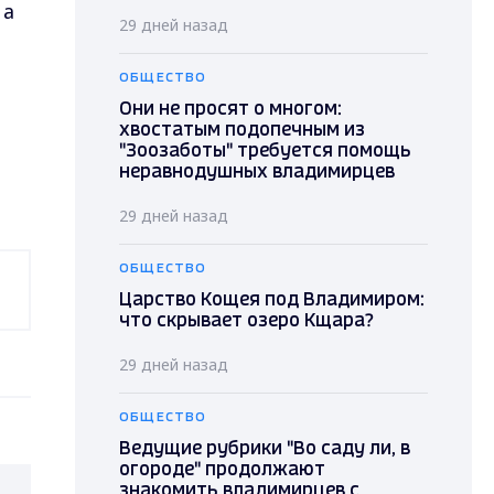
 а
29 дней назад
ОБЩЕСТВО
Они не просят о многом:
хвостатым подопечным из
"Зоозаботы" требуется помощь
неравнодушных владимирцев
29 дней назад
ОБЩЕСТВО
Царство Кощея под Владимиром:
что скрывает озеро Кщара?
29 дней назад
ОБЩЕСТВО
Ведущие рубрики "Во саду ли, в
огороде" продолжают
знакомить владимирцев с