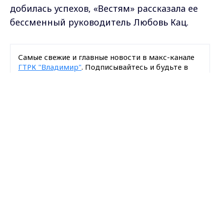
добилась успехов, «Вестям» рассказала ее
бессменный руководитель Любовь Кац.
Самые свежие и главные новости в макс-канале
ГТРК "Владимир"
. Подписывайтесь и будьте в
курсе всех событий!
Max - канал Россия "ГТРК
Владимир"
Опубликовано: 1 сентября 2020 года
Главные новости города
Владимира и региона.
Загрузить ещё
Подписаться на новости