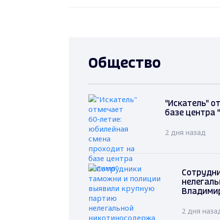
Общество
"Искатель" о
базе центра 
2 дня назад
Сотрудни
нелегаль
Владими
2 дня наза