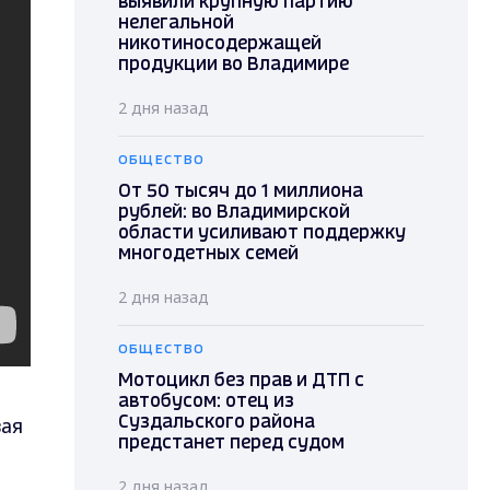
выявили крупную партию
нелегальной
никотиносодержащей
продукции во Владимире
2 дня назад
ОБЩЕСТВО
От 50 тысяч до 1 миллиона
рублей: во Владимирской
области усиливают поддержку
многодетных семей
2 дня назад
ОБЩЕСТВО
Мотоцикл без прав и ДТП с
автобусом: отец из
ая
Суздальского района
предстанет перед судом
2 дня назад