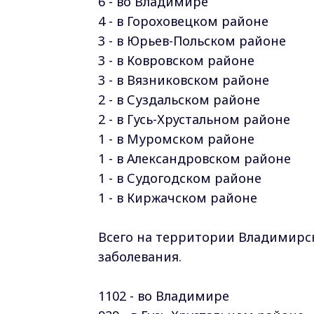
6 - во Владимире
4 - в Гороховецком районе
3 - в Юрьев-Польском
районе
3 - в Ковровском
районе
3 - в Вязниковском
районе
2 - в Суздальском
районе
2 - в Гусь-Хрустальном
районе
1 - в Муромском
районе
1 - в Александровском
районе
1 - в Судогодском
районе
1 - в Киржачском
районе
Всего на территории Владимирск
заболевания.
1102 - во Владимире