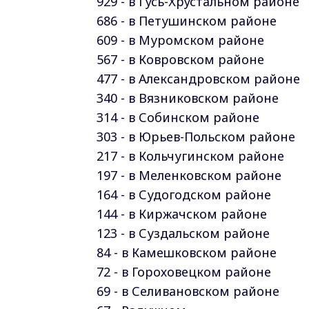
929 - в Гусь-Хрустальном районе
686 - в Петушинском
районе
609 - в Муромском
районе
567 - в Ковровском
районе
477 - в Александровском
районе
340 - в Вязниковском
районе
314 - в Собинском
районе
303 - в Юрьев-Польском
районе
217 - в Кольчугинском
районе
197 - в Меленковском
районе
164 - в Судогодском
районе
144 - в Киржачском
районе
123 - в Суздальском
районе
84 - в Камешковском
районе
72 - в Гороховецком
районе
69 - в Селивановском
районе