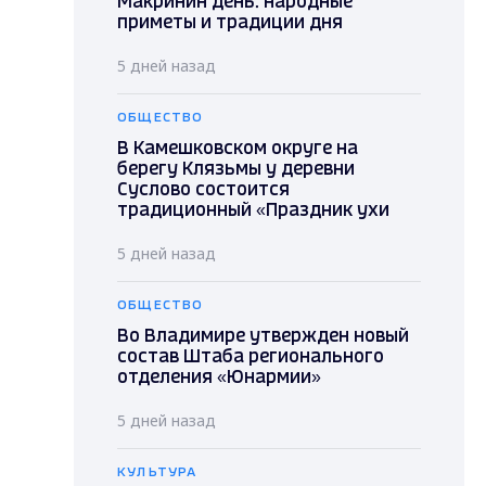
Макринин день: народные
приметы и традиции дня
5 дней назад
ОБЩЕСТВО
В Камешковском округе на
берегу Клязьмы у деревни
Суслово состоится
традиционный «Праздник ухи
5 дней назад
ОБЩЕСТВО
Во Владимире утвержден новый
состав Штаба регионального
отделения «Юнармии»
5 дней назад
КУЛЬТУРА