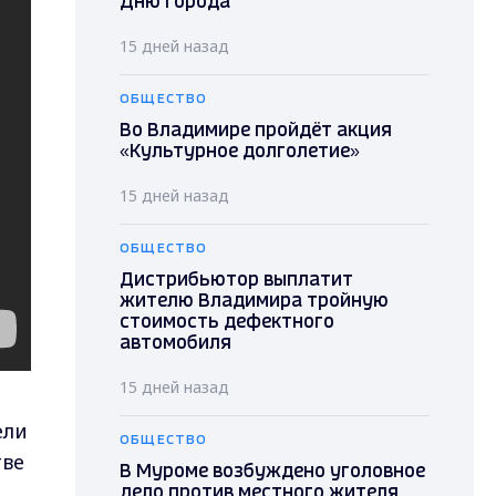
Дню города
15 дней назад
ОБЩЕСТВО
Во Владимире пройдёт акция
«Культурное долголетие»
15 дней назад
ОБЩЕСТВО
Дистрибьютор выплатит
жителю Владимира тройную
стоимость дефектного
автомобиля
15 дней назад
ели
ОБЩЕСТВО
тве
В Муроме возбуждено уголовное
дело против местного жителя,