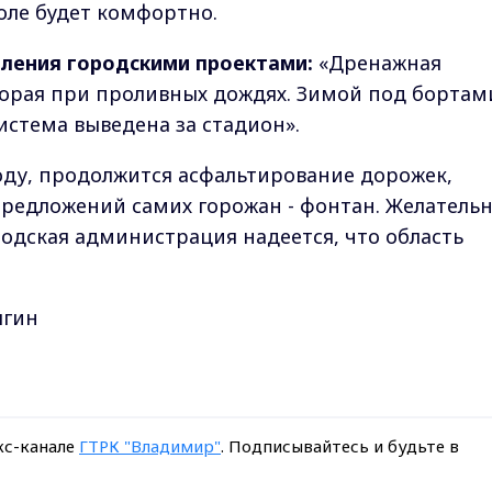
оле будет комфортно.
вления городскими проектами:
«Дренажная
торая при проливных дождях. Зимой под бортам
Система выведена за стадион».
оду, продолжится асфальтирование дорожек,
предложений самих горожан - фонтан. Желательн
родская администрация надеется, что область
ягин
кс-канале
ГТРК "Владимир"
. Подписывайтесь и будьте в