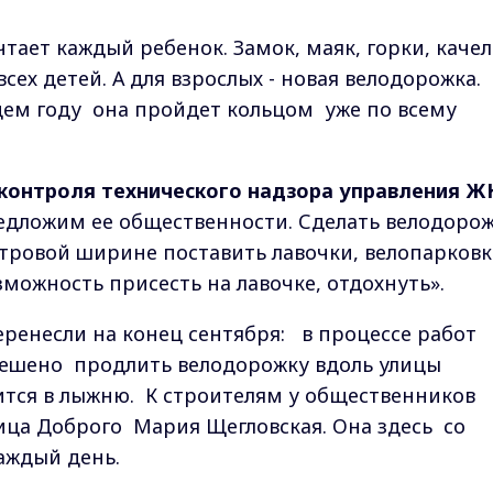
тает каждый ребенок. Замок, маяк, горки, качел
всех детей. А для взрослых - новая велодорожка.
щем году она пройдет кольцом уже по всему
 контроля технического надзора управления Ж
редложим ее общественности. Сделать велодоро
тровой ширине поставить лавочки, велопарковк
можность присесть на лавочке, отдохнуть».
ренесли на конец сентября: в процессе работ
 решено продлить велодорожку вдоль улицы
тся в лыжню. К строителям у общественников
ица Доброго Мария Щегловская. Она здесь со
аждый день.