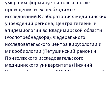
умершим формируется только после
проведения всех необходимых
исследований.В лабораториях медицинских
учреждений региона, Центра гигиены и
эпидемиологии во Владимирской области
(Роспотребнадзора), Федерального
исследовательского центра вирусологии и
микробиологии (Петушинский район) и
Приволжского исследовательского
медицинского университета (Нижний
Новгород) проведено 210 944 исследований
на новую коронавирусную инфекцию (в том
Max - канал Россия "ГТРК
Владимир"
числе в медицинских учреждениях – 147 487
Главные новости города
Владимира и региона.
исследований).
Самые свежие и главные новости в макс-канале