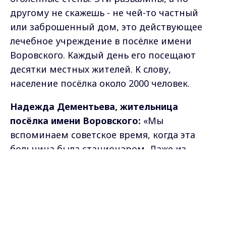
другому не скажешь - не чей-то частный
или заброшенный дом, это действующее
лечебное учреждение в посёлке имени
Воровского. Каждый день его посещают
десятки местных жителей. К слову,
население посёлка около 2000 человек.
Надежда Дементьева, жительница
посёлка имени Воровского:
«Мы
вспоминаем советское время, когда эта
больница была стационаром. Даже из
Судогды привозили больных. И всем
Max - канал Россия "ГТРК
Владимир"
нравилось здесь лечиться. Смотрите, как
Главные новости города
Владимира и региона.
время меняется. Должно быть лучше. А у
нас всё хуже и хуже».