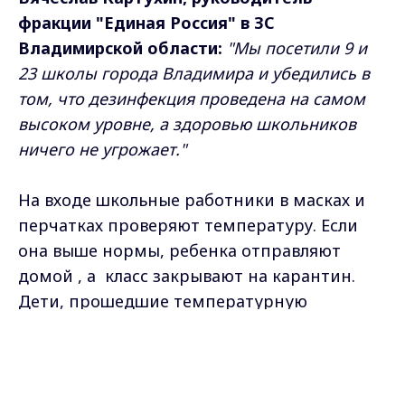
фракции "Единая Россия" в ЗС
Владимирской области:
"Мы посетили 9 и
23 школы города Владимира и убедились в
том, что дезинфекция проведена на самом
высоком уровне, а здоровью школьников
ничего не угрожает."
На входе школьные работники в масках и
перчатках проверяют температуру. Если
она выше нормы, ребенка отправляют
домой , а класс закрывают на карантин.
Дети, прошедшие температурную
проверку - дезинфицирует руки
Max - канал Россия "ГТРК
сантизайзером и идут в кабинет. Рейд
Владимир"
Главные новости города
показал - школы полностью готовы.
Владимира и региона.