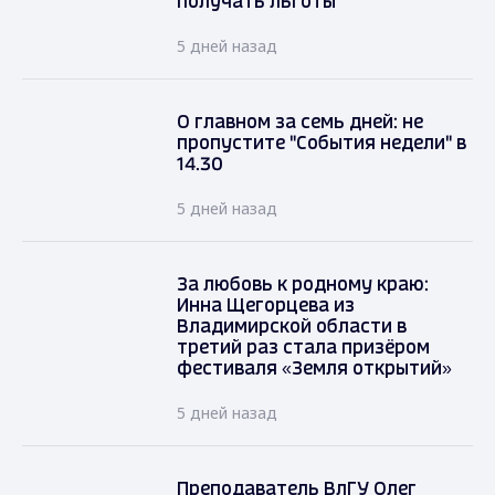
получать льготы
5 дней назад
О главном за семь дней: не
пропустите "События недели" в
14.30
5 дней назад
За любовь к родному краю:
Инна Щегорцева из
Владимирской области в
третий раз стала призёром
фестиваля «Земля открытий»
5 дней назад
Преподаватель ВлГУ Олег