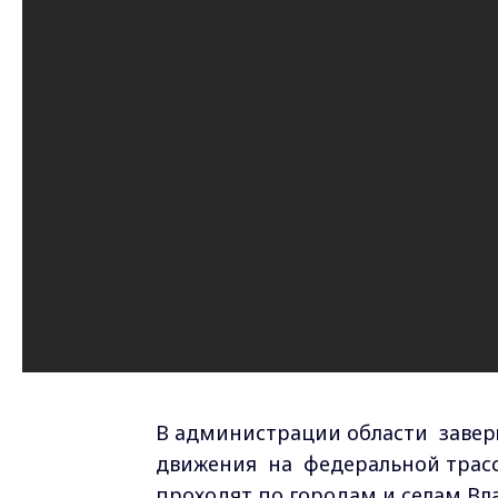
В администрации области заве
движения на федеральной трасс
проходят по городам и селам Вл