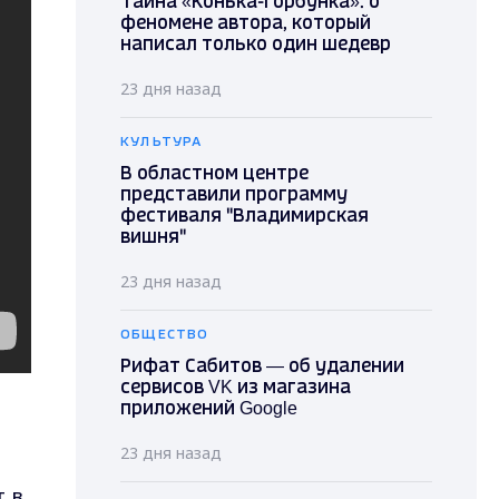
Тайна «Конька-Горбунка»: о
феномене автора, который
написал только один шедевр
23 дня назад
КУЛЬТУРА
В областном центре
представили программу
фестиваля "Владимирская
вишня"
23 дня назад
ОБЩЕСТВО
Рифат Сабитов — об удалении
сервисов VK из магазина
приложений Google
23 дня назад
 в