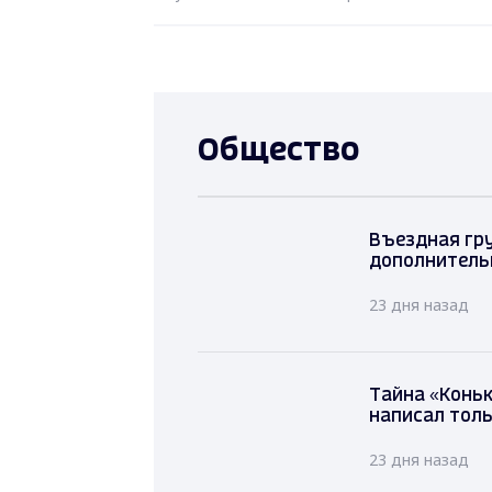
Общество
Въездная гру
дополнитель
23 дня назад
Тайна «Коньк
написал толь
23 дня назад