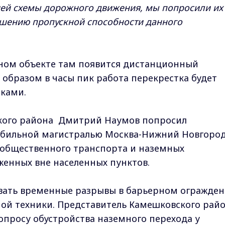
ией схемы дорожного движения, мы попросили их
чшению пропускной способности данного
нном объекте там появится дистанционный
 образом в часы пик работа перекрестка будет
иками.
цкого района Дмитрий Наумов попросил
обильной магистралью Москва-Нижний Новгоро
 общественного транспорта и наземных
женных вне населенных пунктов.
овать временные разрывы в барьерном огражде
ной техники. Представитель Камешковского рай
вопросу обустройства наземного перехода у