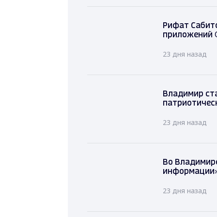
Рифат Сабито
приложений 
23 дня назад
Владимир ста
патриотичес
23 дня назад
Во Владимир
информации»
23 дня назад