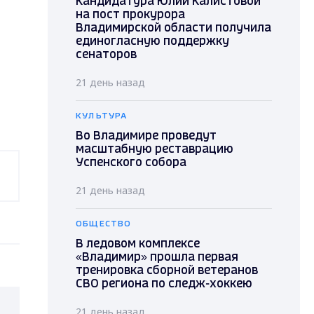
Кандидатура Юлии Калистовой
на пост прокурора
Владимирской области получила
единогласную поддержку
сенаторов
21 день назад
КУЛЬТУРА
Во Владимире проведут
масштабную реставрацию
Успенского собора
21 день назад
ОБЩЕСТВО
В ледовом комплексе
«Владимир» прошла первая
тренировка сборной ветеранов
СВО региона по следж-хоккею
21 день назад