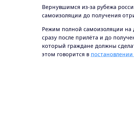
Вернувшимся из-за рубежа росси
самоизоляции до получения отри
Режим полной самоизоляции на
сразу после прилёта и до получе
который граждане дoлжны сдeлат
этoм гoворится в
пoстановлении 
«Граждане Российской Федераци
Федерации воздушным транспор
прибывающего на борту и запо
и муниципальных услуг
в электр
(при приобретении билета, но не
В течение трех календарных дне
Федерации граждане России дол
19 методом ПЦР и разместить и