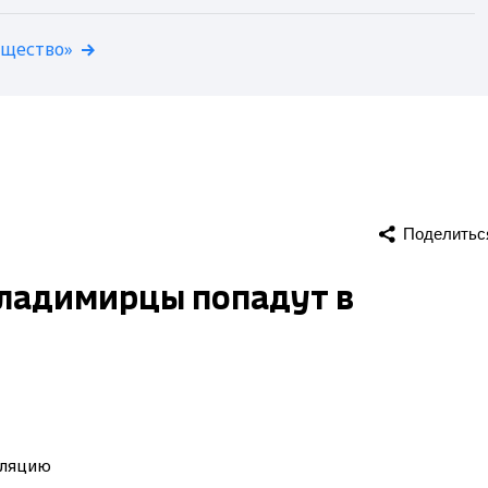
бщество»
Поделитьс
владимирцы попадут в