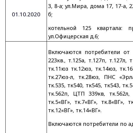
3, 8-а; ул.Мира, дома 17, 17-а, 
01.10.2020
б;
котельной 125 квартала: 
ул.Офицерская д.6;
Включаются потребители от тк:
223кв., т.125а, т.127п, т.127л, 
тк.11юз тк.12юз, тк.14юз, тк.16
тк.27юз-л, тк.28юз, ПНС «Эрла
тк.535, тк540, тк545, тк543, тк.5
тк.562п, ЦТП 339кв, тк.562л, т
тк.5«ВГ», тк.7«ВГ», тк.8«ВГ», тк
тк.12«ВГ», тк.14«ВГ».
Включаются потребители по а