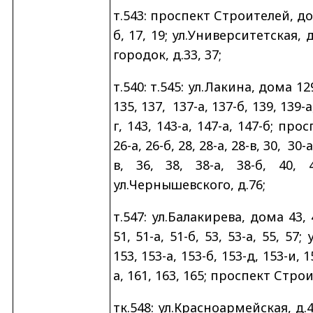
т.543:
проспект Строителей, дома 
б, 17, 19; ул.Университетская,
городок, д.33, 37;
т.540: т.545:
ул.Лакина, дома 129, 
135, 137,
137-а, 137-б, 139, 139-а
г, 143, 143-а, 147-а, 147-б; про
26-а, 26-б, 28, 28-а, 28-в, 30,
30-а
в, 36, 38, 38-а, 38-б, 40, 4
ул.Чернышевского, д.76;
т.547: ул.Балакирева, дома 43, 43
51, 51-а, 51-б, 53, 53-а, 55, 57
153, 153-а, 153-б, 153-д, 153-и, 1
а, 161, 163, 165; проспект Строит
тк.548: ул.Красноармейская, д.