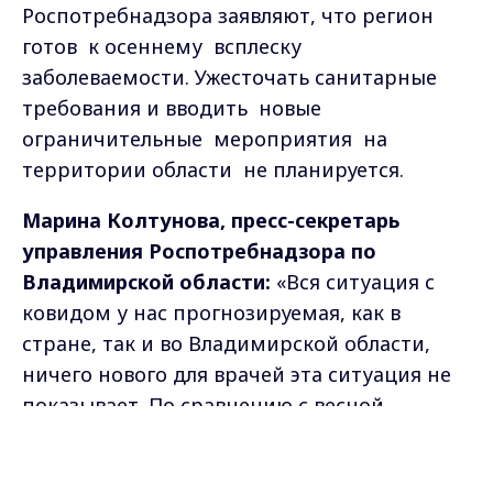
Роспотребнадзора заявляют, что регион
готов к осеннему всплеску
заболеваемости. Ужесточать санитарные
требования и вводить новые
ограничительные мероприятия на
территории области не планируется.
Марина Колтунова, пресс-секретарь
управления Роспотребнадзора по
Владимирской области:
«Вся ситуация с
ковидом у нас прогнозируемая, как в
стране, так и во Владимирской области,
ничего нового для врачей эта ситуация не
показывает. По сравнению с весной,
ситуация сейчас немножко отличается, и в
Max - канал Россия "ГТРК
Владимир"
лучшую сторону, потому что если весной
Главные новости города
Владимира и региона.