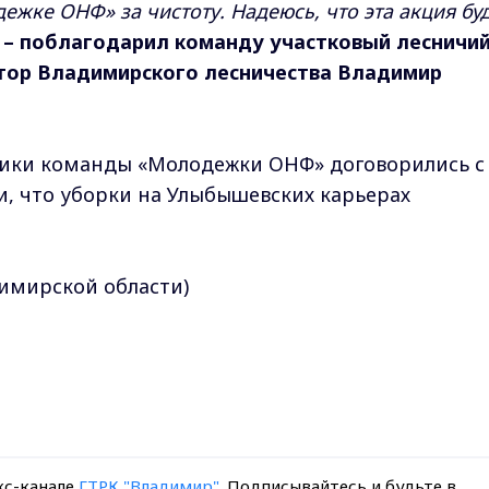
жке ОНФ» за чистоту. Надеюсь, что эта акция бу
– поблагодарил команду участковый лесничий
ктор Владимирского лесничества Владимир
ники команды «Молодежки ОНФ» договорились с
, что уборки на Улыбышевских карьерах
имирской области)
кс-канале
ГТРК "Владимир"
. Подписывайтесь и будьте в