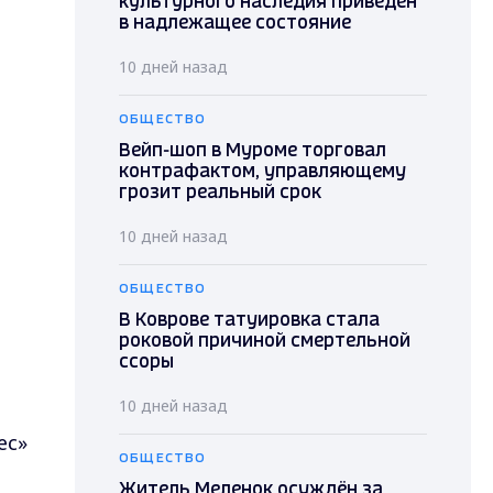
культурного наследия приведен
в надлежащее состояние
10 дней назад
ОБЩЕСТВО
Вейп-шоп в Муроме торговал
контрафактом, управляющему
грозит реальный срок
10 дней назад
ОБЩЕСТВО
В Коврове татуировка стала
роковой причиной смертельной
ссоры
10 дней назад
ес»
ОБЩЕСТВО
Житель Меленок осуждён за