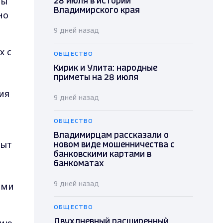
сы
28 июля в истории
Владимирского края
но
9 дней назад
х с
ОБЩЕСТВО
Кирик и Улита: народные
приметы на 28 июля
ия
9 дней назад
ОБЩЕСТВО
Владимирцам рассказали о
быт
новом виде мошенничества с
банковскими картами в
банкоматах
9 дней назад
ими
ОБЩЕСТВО
Двухдневный расширенный