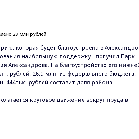
рию, которая будет благоустроена в Александро
лосования наибольшую поддержку получил Парк
ия Александрова. На благоустройство его нижне
лн. рублей, 26,9 млн. из федерального бюджета,
лн. 444тыс. рублей составит доля района.
олагается круговое движение вокруг пруда в
зместятся нескольких площадок: детская,
йтах, универсальная для размещения привозных
Max - канал Россия "ГТРК Владимир"
овых мероприятий. А также асфальтовая
Главные новости города Владимира и региона.
яющая все площадки. С юго-восточной стороны