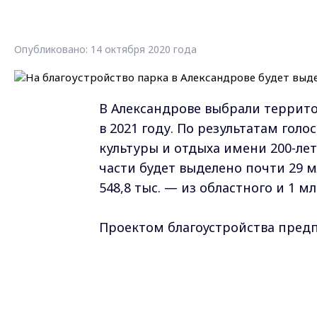
Опубликовано: 14 октября 2020 года
В Александрове выбрали террито
в 2021 году. По результатам го
культуры и отдыха имени 200-лет
части будет выделено почти 29 м
548,8 тыс. — из областного и 1 м
Проектом благоустройства предп
нижней парковой зоне. Рядом ра
спортивная, для катания на ске
аттракционов и проведения масс
велосипедная дорожка, объедин