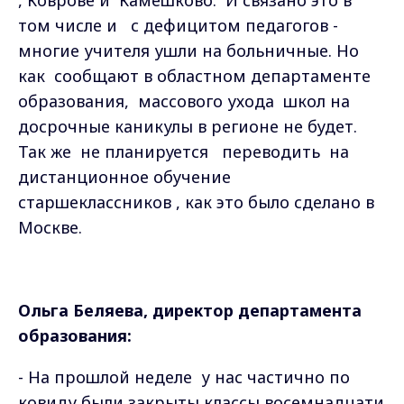
, Коврове и
Камешково.
И связано это в
том числе и
с дефицитом педагогов -
многие учителя ушли на больничные. Но
как
сообщают в областном департаменте
образования,
массового ухода
школ на
досрочные каникулы в регионе не будет.
Так же
не планируется
переводить
на
дистанционное обучение
старшеклассников , как это было сделано в
Москве.
Ольга Беляева, директор департамента
образования:
-
На прошлой неделе у нас частично по
ковиду были закрыты классы восемнадцати