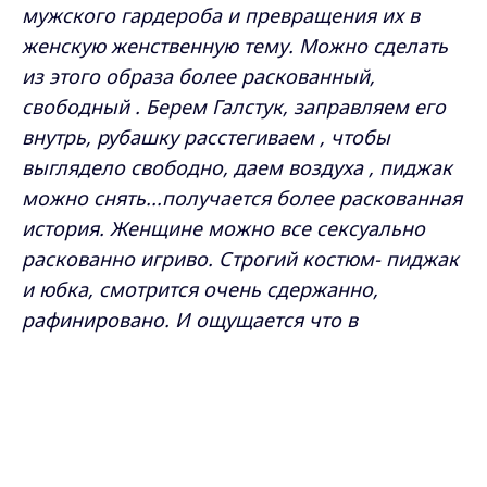
мужского гардероба и превращения их в
женскую женственную тему. Можно сделать
из этого образа более раскованный,
свободный . Берем Галстук, заправляем его
внутрь, рубашку расстегиваем , чтобы
выглядело свободно, даем воздуха , пиджак
можно снять...получается более раскованная
история. Женщине можно все сексуально
раскованно игриво. Строгий костюм- пиджак
и юбка, смотрится очень сдержанно,
рафинировано. И ощущается что в
портретной зоне чего-то не хватает. Вот сюда
мы как раз и снова заимствуем и разместим
Max - канал Россия "ГТРК
Владимир"
мужской галстук. Завязываем мы его
Главные новости города
Владимира и региона.
достаточно плотно. Поднимаем высоко и
продолжаем тему с серьезностью и