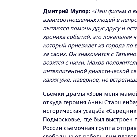
Дмитрий Муляр:
«Наш фильм о в
взаимоотношениях людей в непрос
пытаются помочь друг другу и ост
хроника событий, это локальная ч
который приезжает из города по в
за своих. Он знакомится с Татьяно
возится с ними. Махов положител
интеллигентной династической се
каких уже, наверное, не встретишь
Съемки драмы «Зови меня мамой»
откуда героиня Анны Старшенбау
историческая усадьба «Середник
Подмосковье, где был выстроен 
России съемочная группа отправ
свободные от работы дни плавал