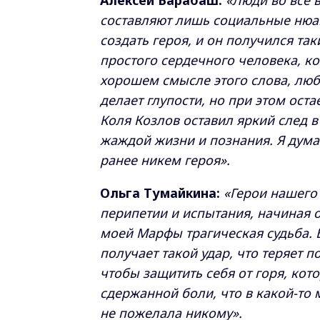
Алексей Барабаш:
«Люди во все 
составляют лишь социальные нюа
создать героя, и он получился та
простого сердечного человека, к
хорошем смысле этого слова, люб
делает глупости, но при этом оста
Коля Козлов оставил яркий след в
жаждой жизни и познания. Я думаю
ранее никем героя».
Ольга Тумайкина:
«Герои нашего
перипетии и испытания, начиная 
моей Марфы трагическая судьба.
получает такой удар, что теряет п
чтобы защитить себя от горя, кот
сдержанной боли, что в какой-то 
не пожелала никому».