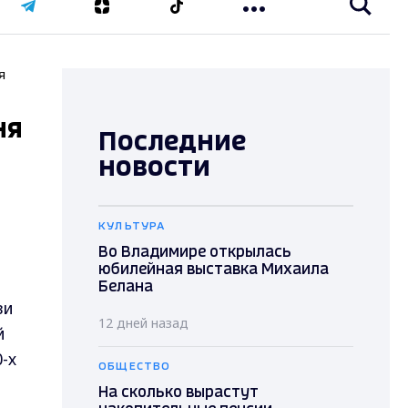
я
ня
Последние
новости
КУЛЬТУРА
Во Владимире открылась
юбилейная выставка Михаила
Белана
ви
12 дней назад
й
-х
ОБЩЕСТВО
На сколько вырастут