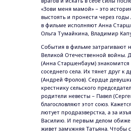
врагов и искать в себе силы пос
«Зови меня мамой» – это истори
выстоять и пронести через годы 
в фильме исполняют Анна Старш
Ольга Тумайкина, Владимир Кап
События в фильме затрагивают не
Великой Отечественной войны. Д
(Анна Старшенбаум) знакомится 
соседнего села. Их тянет друг к 
(Андрей Фролов). Сердце девушк
крестнику сельского председател
родители невесты – Павел (Серге
благословляют этот союз. Кажетс
лютует продразверстка, а за изъ
Василию. И первым делом обижен
живет замужняя Татьяна. Чтобы с