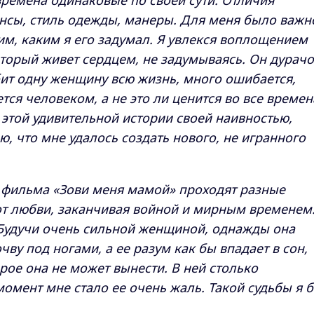
времена одинаковые по своей сути. Отличия
нсы, стиль одежды, манеры. Для меня было важн
ким, каким я его задумал. Я увлекся воплощением
оторый живет сердцем, не задумываясь. Он дурачо
ит одну женщину всю жизнь, много ошибается,
ется человеком, а не это ли ценится во все времен
 этой удивительной истории своей наивностью,
, что мне удалось создать нового, не игранного
 фильма «Зови меня мамой» проходят разные
от любви, заканчивая войной и мирным временем.
 Будучи очень сильной женщиной, однажды она
очву под ногами, а ее разум как бы впадает в сон,
орое она не может вынести. В ней столько
момент мне стало ее очень жаль. Такой судьбы я 