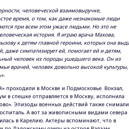
ерности, человеческой взаимовыручке,
тое время, о том, как даже незнакомые люди
аются при всем этом ужасе людьми. Но это не
еловеческая история. Я играю врача Махова,
ызову к детям главной героини, которых она выд
й, даже симпатизирует ей, помогает ей и детям,
ьный человек из породы ушедшего века. Он из
мьи врачей, человек довольно высокой культуры,
».
 проходили в Москве и Подмосковье. Вокзал,
м в спешке отправляется в Москву, исполнила
ово». Эпизоды военных действий также снимали
госпиталь. А вот за живописными видами севера
илась в Карелию. Актеры вспоминают, что в
и по Ладожскому озеру на остров Валаам.