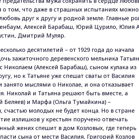
ле предательства мужа сохранить в сердце любовь
я о том, что даже в страшных испытаниях можно
любовь друг к другу и родной земле. Главные ро
енбаум, Алексей Барабаш, Юрий Цурило, Юлия А
устин, Дмитрий Муляр.
сколько десятилетий – от 1929 года до начала
очь зажиточного деревенского мельника Татья
с Николаем (Алексей Барабаш), сыном кулака из
другу, но к Татьяне уже спешат сваты от Василия
и занято мыслями о Николае, и она отказывает
я. Николай и Татьяна решают быть вместе, а
й Беляев) и Марфа (Ольга Тумайкина) –
я, счастью молодых не будет конца. Но в стране
ятие излишков у крестьян поручено отвечать
ный жених спешит в дом Козловых, где теперь
пасти сына от мести Василия, Григорий Козлов