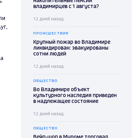
.
накопительные пенсии
владимирцев с 1 августа?
ли
12 дней назад
уг,
ПРОИСШЕСТВИЯ
Крупный пожар во Владимире
ликвидирован: эвакуированы
сотни людей
на
12 дней назад
ОБЩЕСТВО
Во Владимире объект
культурного наследия приведен
в надлежащее состояние
12 дней назад
ОБЩЕСТВО
Вейп-шоп в Муроме торговал