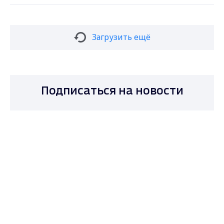
Загрузить ещё
Подписаться на новости
Max - канал Россия "ГТРК
Владимир"
Главные новости города
Владимира и региона.
Подписаться
Даю согласие на обработку персональных
данных в соответствии с ФЗ № 152