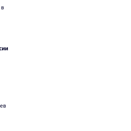
 в
сии
ев