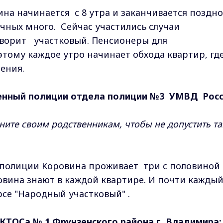
на начинается с 8 утра и заканчивается поздно
чных много. Сейчас участились случаи
ворит участковый. Пенсионеры для
этому каждое утро начинает обхода квартир, гд
ения.
енный полиции отдела полиции №3 УМВД Рос
сните своим родственникам, чтобы не допустить та
а полиции Коровина проживает три с половиной
овина знают в каждой квартире. И почти кажды
урсе "Народный участковый" .
 КТОСа № 1 Фрунзенского района г. Владимира: