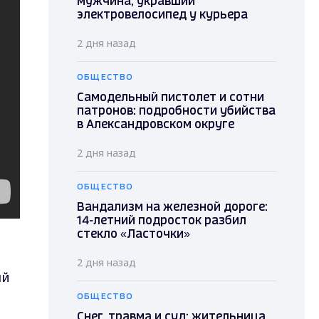
мужчина, укравший
электровелосипед у курьера
2 дня назад
ОБЩЕСТВО
Самодельный пистолет и сотни
патронов: подробности убийства
в Александровском округе
2 дня назад
ОБЩЕСТВО
Вандализм на железной дороге:
14-летний подросток разбил
стекло «Ласточки»
2 дня назад
ый
ОБЩЕСТВО
Снег, травма и суд: жительница