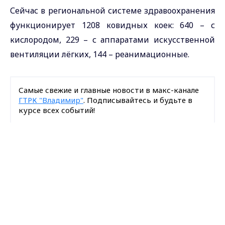
Сейчас в региональной системе здравоохранения
функционирует 1208 ковидных коек: 640 – с
кислородом, 229 – с аппаратами искусственной
вентиляции лёгких, 144 – реанимационные.
Самые свежие и главные новости в макс-канале
ГТРК "Владимир"
. Подписывайтесь и будьте в
курсе всех событий!
Опубликовано: 3 ноября 2020 года
Max - канал Россия "ГТРК
Владимир"
Главные новости города
Владимира и региона.
Загрузить ещё