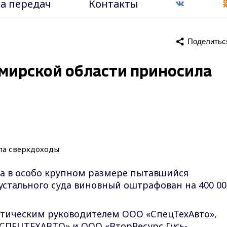
а передач
Контакты
Поделитьс
имирской области приносила
да в особо крупном размере пытавшийся
устального суда виновный оштрафован на 400 00
актическим руководителем ООО «СпецТехАвто»,
«СПЕЦТЕХАВТО» и ООО «ВторРесурс Гусь-