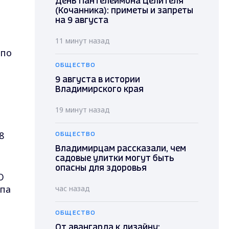
День Пантелеймона Целителя
(Кочанника): приметы и запреты
на 9 августа
11 минут назад
 по
ОБЩЕСТВО
9 августа в истории
Владимирского края
19 минут назад
,
8
ОБЩЕСТВО
Владимирцам рассказали, чем
садовые улитки могут быть
опасны для здоровья
О
па
час назад
ОБЩЕСТВО
От авангарда к дизайну: