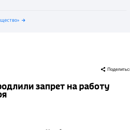
бщество»
Поделитьс
одлили запрет на работу
ря