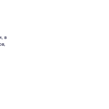
, в
ов,
ых