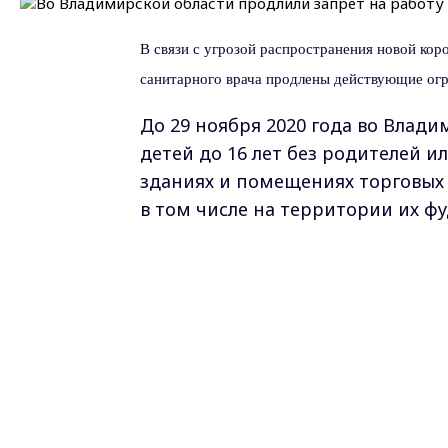
В связи с угрозой распространения новой ко
санитарного врача продлены действующие огр
До 29 ноября 2020 года во Влад
детей до 16 лет без родителей и
зданиях и помещениях торговых
в том числе на территории их фу
Также д
о 29 ноября продлена
при
центров и детских игровых комн
территории
торговых и
торгово-
Между тем, допускается функцио
игровых комнатах развлекательн
дезинфекции и размещением на р