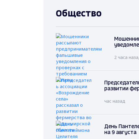
Общество
Мошенни
уведомле
2 часа наз
Председатель
развитии фе
час назад
День Пантеле
на 9 августа