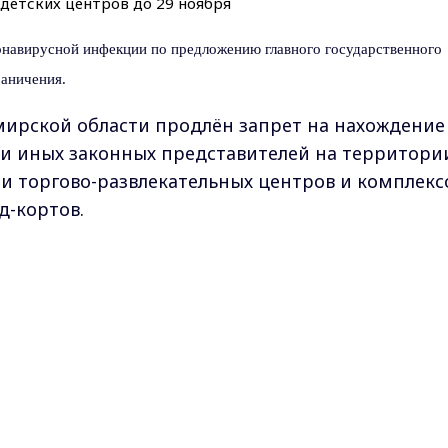
ронавирусной инфекции по предложению главного государственного
аничения.
имирской области
продлён
запрет на нахождение
ли иных законных представителей на территории
 и
торгово-развлекательных центров и комплекс
д-кортов.
остановка деятельности детских развлекательн
ат, в том числе расположенных на
Max - канал Россия "ГТРК Владимир"
развлекательных центров и комплексов.
Главные новости города Владимира и региона.
нирование в этих развлекательных центрах и
ых аппаратов с обязательным проведением их
асстоянии не менее 1,5 метров.