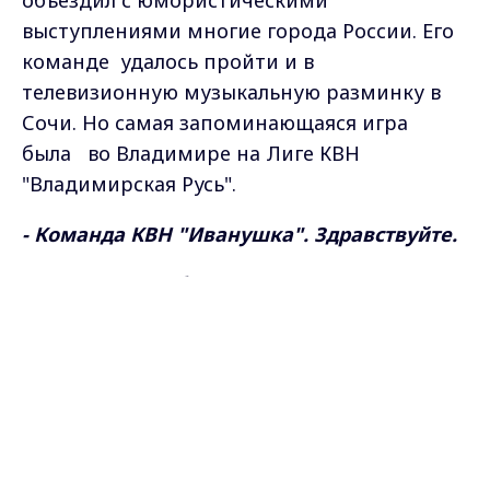
объездил с юмористическими
выступлениями многие города России. Его
команде
удалось пройти и в
телевизионную музыкальную разминку в
Сочи. Но самая запоминающаяся игра
была
во Владимире на Лиге КВН
"Владимирская Русь".
- Команда КВН "Иванушка". Здравствуйте.
И выступление было в новом для КВН
формате. Юморист был единственным
Max - канал Россия "ГТРК
Владимир"
участником команды.
Главные новости города
Владимира и региона.
Иван Чунаев, руководитель городского
клуба КВН МБУ
"Молодежный центр" г.
Владимир: