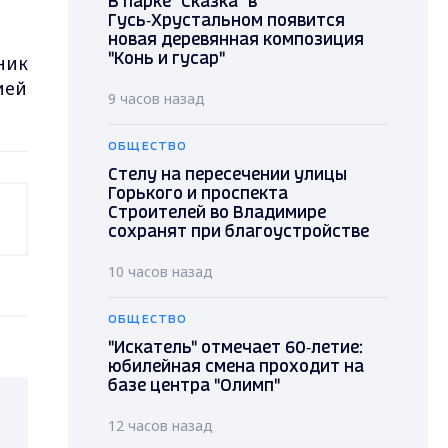
В парке "Сказка" в
Гусь‑Хрустальном появится
новая деревянная композиция
ник
"Конь и гусар"
ией
9 часов назад
ОБЩЕСТВО
Стелу на пересечении улицы
Горького и проспекта
Строителей во Владимире
сохранят при благоустройстве
10 часов назад
ОБЩЕСТВО
"Искатель" отмечает 60‑летие:
юбилейная смена проходит на
базе центра "Олимп"
12 часов назад