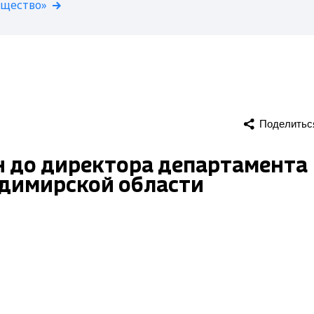
бщество»
Поделитьс
 до директора департамента
димирской области