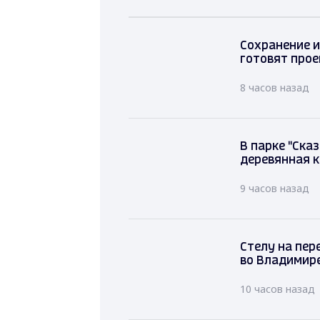
Сохранение и
готовят прое
8 часов назад
В парке "Ска
деревянная к
9 часов назад
Стелу на пер
во Владимире
10 часов назад