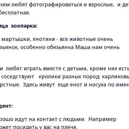
 ним любят фотографироваться и взрослые, и де
 бесплатная.
ица зоопарка:
и мартышки, енотики - все животные очень
езьянок, особенно обезьянка Маша нам очень
и любят играть вместе с детьми, кроме них ест
о соседствуют кролики разных пород: карликов
ерстные. Здесь живут еще енот и носуха по име
дент:
орошо идут на контакт с людьми. Например
ожет посидеть у вас на плече.