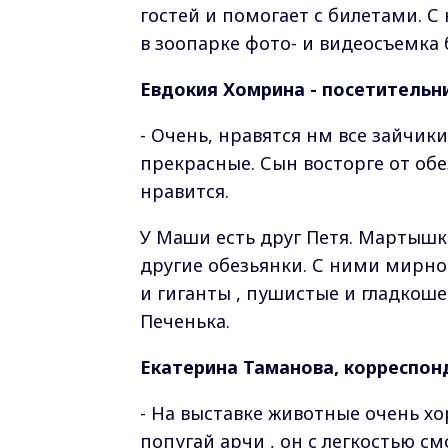
гостей и помогает с билетами. С
в зоопарке фото- и видеосъемка
Евдокия Хомрина - посетительн
- Очень, нравятся нм все зайчик
прекрасные. Сын восторге от об
нравится.
У Маши есть друг Петя. Мартышк
другие обезьянки. С ними мирн
и гиганты , пушистые и гладкош
Печенька.
Екатерина Таманова, корреспон
- На выставке животные очень х
попугай арчи , он с легкостью см