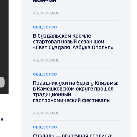
иван-чай
4 дня назад
ОБЩЕСТВО
В Суздальском Кремле
стартовал новый сезон шоу
«Свет Суздаля. Азбука Ополья»
4 дня назад
ОБЩЕСТВО
Праздник ухи на берегу Клязьмы:
в Камешковском округе прошёл
традиционный
гастрономический фестиваль
4 дня назад
в".
ОБЩЕСТВО
Суздаль — огуречная столица: