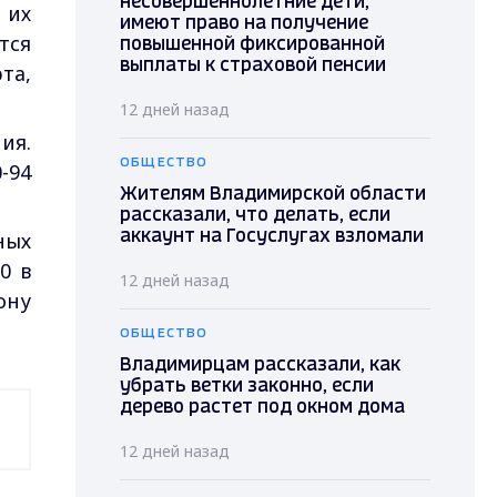
несовершеннолетние дети,
 их
имеют право на получение
тся
повышенной фиксированной
выплаты к страховой пенсии
та,
12 дней назад
ия.
ОБЩЕСТВО
-94
Жителям Владимирской области
рассказали, что делать, если
ных
аккаунт на Госуслугах взломали
0 в
12 дней назад
ону
ОБЩЕСТВО
Владимирцам рассказали, как
убрать ветки законно, если
дерево растет под окном дома
12 дней назад