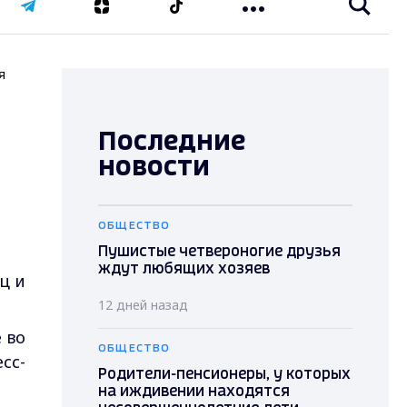
я
Последние
новости
ОБЩЕСТВО
Пушистые четвероногие друзья
ждут любящих хозяев
ц и
12 дней назад
 во
ОБЩЕСТВО
сс-
Родители-пенсионеры, у которых
на иждивении находятся