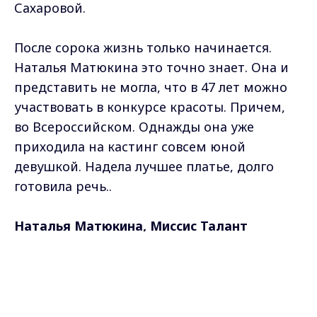
Сахаровой.
После сорока жизнь только начинается.
Наталья Матюкина это точно знает. Она и
представить не могла, что в 47 лет можно
участвовать в конкурсе красоты. Причем,
во Всероссийском. Однажды она уже
приходила на кастинг совсем юной
девушкой. Надела лучшее платье, долго
готовила речь..
Наталья Матюкина, Миссис Талант
Всероссийского конкурса красоты
Max - канал Россия "ГТРК
"Хрустальная корона":
Владимир"
Главные новости города
- Я пришла.. И мне сказали - Девушка, вы
Владимира и региона.
пришли на конкурс?Я говорю - нет, я просто