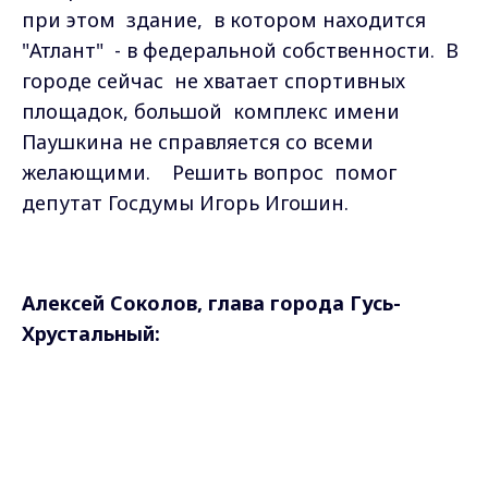
при этом здание, в котором находится
"Атлант" - в федеральной собственности. В
городе сейчас не хватает спортивных
площадок, большой комплекс имени
Паушкина не справляется со всеми
желающими. Решить вопрос помог
депутат Госдумы Игорь Игошин.
Алексей Соколов, глава города Гусь-
Хрустальный:
- Я обратился с этим вопросом к депутату
Max - канал Россия "ГТРК
Владимир"
государственной думы Игорю Николаевичу
Главные новости города