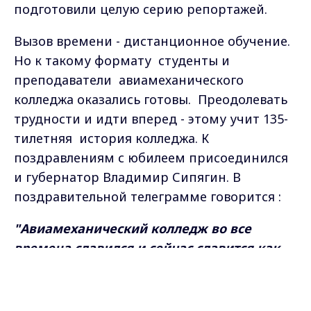
подготовили целую серию репортажей.
Вызов времени - дистанционное обучение.
Но к такому формату студенты и
преподаватели авиамеханического
колледжа оказались готовы. Преодолевать
трудности и идти вперед - этому учит 135-
тилетняя история колледжа. К
поздравлениям с юбилеем присоединился
и губернатор Владимир Сипягин. В
поздравительной телеграмме говорится :
"Авиамеханический колледж во все
времена славился и сейчас славится как
кузница высокопрофессиональных
Max - канал Россия "ГТРК
Владимир"
кадров. Очень ценно, особенно в свете
Главные новости города
Владимира и региона.
стратегических задач, поставленных