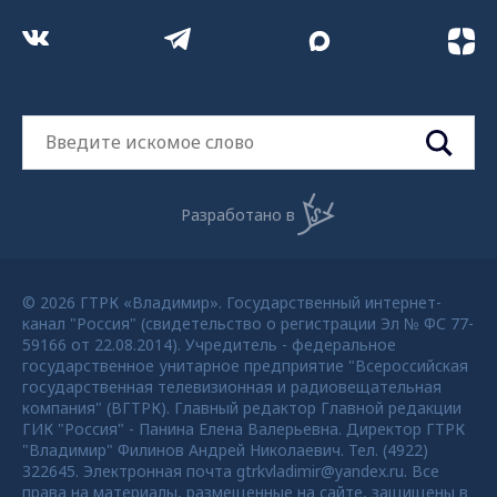
Разработано в
© 2026 ГТРК «Владимир». Государственный интернет-
канал "Россия" (свидетельство о регистрации Эл № ФС 77-
59166 от 22.08.2014). Учредитель - федеральное
государственное унитарное предприятие "Всероссийская
государственная телевизионная и радиовещательная
компания" (ВГТРК). Главный редактор Главной редакции
ГИК "Россия" - Панина Елена Валерьевна. Директор ГТРК
"Владимир" Филинов Андрей Николаевич. Тел. (4922)
322645. Электронная почта gtrkvladimir@yandex.ru. Все
права на материалы, размещенные на сайте, защищены в