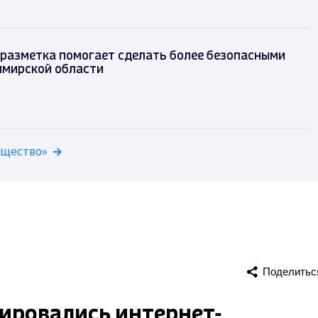
разметка помогает сделать более безопасными
имирской области
бщество»
Поделитьс
зировались интернет-