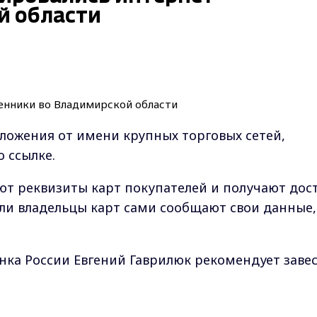
й области
ложения от имени крупных торговых сетей,
о ссылке.
т реквизиты карт покупателей и получают дос
если владельцы карт сами сообщают свои данные,
ка России Евгений Гаврилюк рекомендует заве
ьно для интернет-покупок и пополнять ее стро
ственно перед покупкой.
Max - канал Россия "ГТРК Владимир"