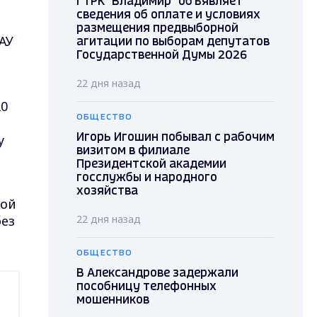
ГТРК "Владимир" объявляет
сведения об оплате и условиях
размещения предвыборной
АУ
агитации по выборам депутатов
Государственной Думы 2026
22 дня назад
20
ОБЩЕСТВО
у
Игорь Игошин побывал с рабочим
визитом в филиале
Президентской академии
госслужбы и народного
хозяйства
ной
без
22 дня назад
ОБЩЕСТВО
В Александрове задержали
пособницу телефонных
мошенников