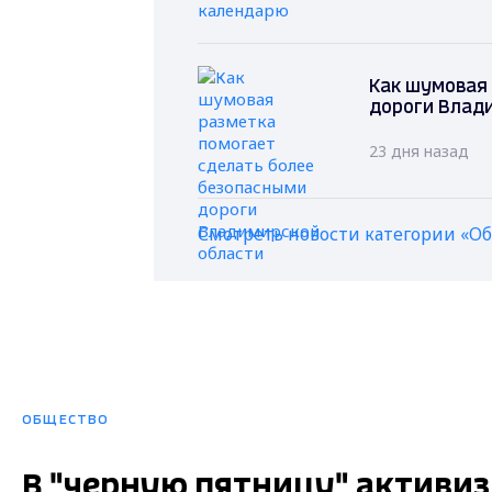
Как шумовая 
дороги Влад
23 дня назад
Смотреть новости категории «О
ОБЩЕСТВО
В "черную пятницу" активи