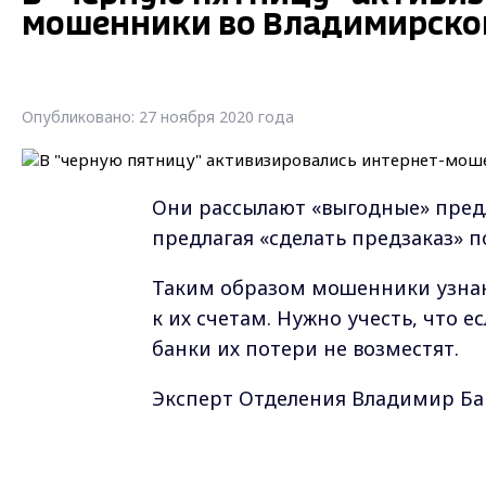
мошенники во Владимирско
Опубликовано: 27 ноября 2020 года
Они рассылают «выгодные» пред
предлагая «сделать предзаказ» п
Таким образом мошенники узнаю
к их счетам. Нужно учесть, что 
банки их потери не возместят.
Эксперт Отделения Владимир Бан
дополнительную карту — специал
на необходимую сумму непосред