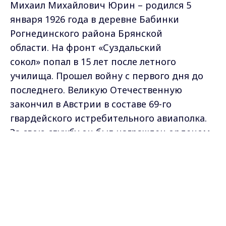
Михаил Михайлович Юрин – родился 5
января 1926 года в деревне Бабинки
Рогнединского района Брянской
области. На фронт «Суздальский
сокол» попал в 15 лет после летного
училища. Прошел войну с первого дня до
последнего. Великую Отечественную
закончил в Австрии в составе 69-го
гвардейского истребительного авиаполка.
За свою службу он был награжден орденом
Красной Звезды, орденом Отечественной
Max - канал Россия "ГТРК
Владимир"
войны, медалью «За боевые заслуги». И
Главные новости города
Владимира и региона.
после войны остался в армии. Ушел в запас
только в 1964-м. Удостоен почетных званий
«Заслуженный летчик СССР» и «Герой
Кореи».