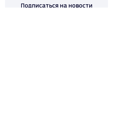
Подписаться на новости
Max - канал Россия "ГТРК
Владимир"
Главные новости города
Владимира и региона.
Подписаться
Даю согласие на обработку персональных
данных в соответствии с ФЗ № 152
ГТРК Владимир