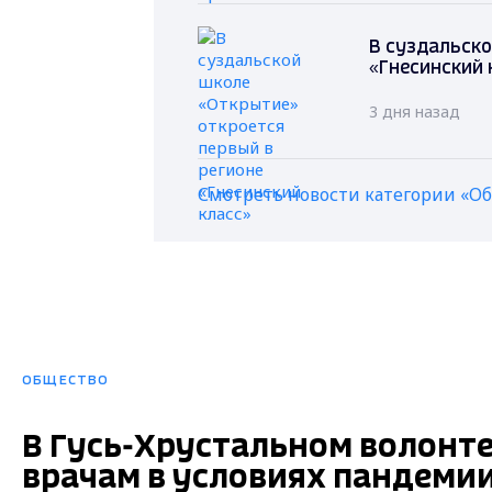
В суздальско
«Гнесинский 
3 дня назад
Смотреть новости категории «О
ОБЩЕСТВО
В Гусь-Хрустальном волонт
врачам в условиях пандеми