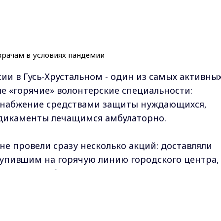
и в Гусь-Хрустальном - один из самых активных
ые «горячие» волонтерские специальности:
 снабжение средствами защиты нуждающихся,
дикаменты лечащимся амбулаторно.
не провели сразу несколько акций: доставляли
тупившим на горячую линию городского центра,
становках общественного транспорта,
соблюдать масочный режим. Руководил акцией
Max - канал Россия "ГТРК Владимир"
молодогвардейцев.
Главные новости города Владимира и региона.