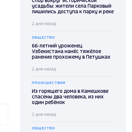
Спор вокруг исторической
усадьбы: жители села Парковый
лишились доступа к парку и реке
2 дня назад
ОБЩЕСТВО
66-летний уроженец
Узбекистана нанёс тяжёлое
ранение прохожему в Петушках
2 дня назад
ПРОИСШЕСТВИЯ
Из горящего дома в Камешкове
спасены два человека, из них
один ребёнок
2 дня назад
ОБЩЕСТВО