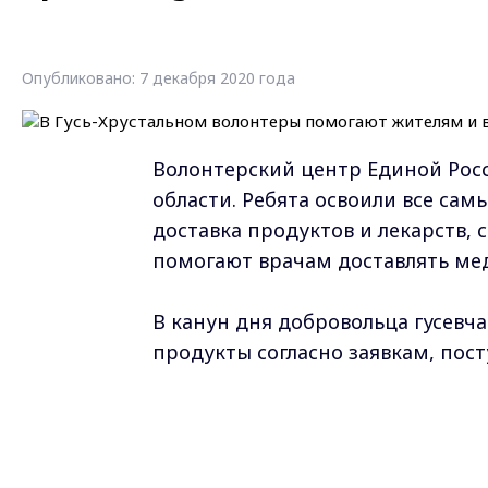
Опубликовано: 7 декабря 2020 года
Волонтерский центр Единой Росси
области. Ребята освоили все сам
доставка продуктов и лекарств,
помогают врачам доставлять ме
В канун дня добровольца гусевча
продукты согласно заявкам, пос
раздавали маски горожанам на о
предупреждая о необходимости 
Артур Трынков, лидер местных 