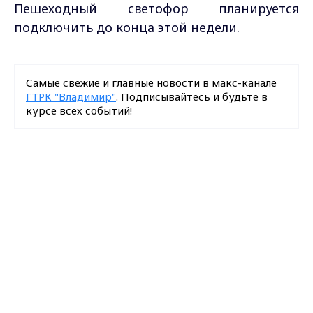
Пешеходный светофор планируется
подключить до конца этой недели.
Самые свежие и главные новости в макс-канале
ГТРК "Владимир"
. Подписывайтесь и будьте в
курсе всех событий!
Опубликовано: 8 декабря 2020 года
Max - канал Россия "ГТРК
Владимир"
Главные новости города
Владимира и региона.
Загрузить ещё
Подписаться на новости