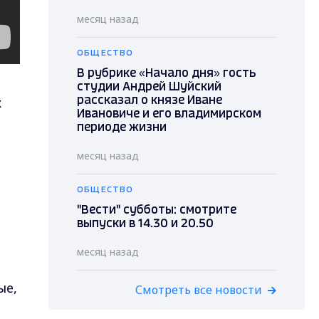
месяц назад
ОБЩЕСТВО
В рубрике «Начало дня» гость
студии Андрей Шуйский
х
рассказал о князе Иване
Ивановиче и его владимирском
периоде жизни
месяц назад
ОБЩЕСТВО
"Вести" субботы: смотрите
выпуски в 14.30 и 20.50
месяц назад
ые,
Смотреть все новости