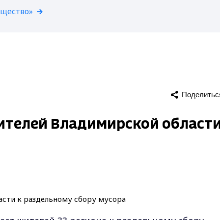
бщество»
Поделитьс
телей Владимирской области