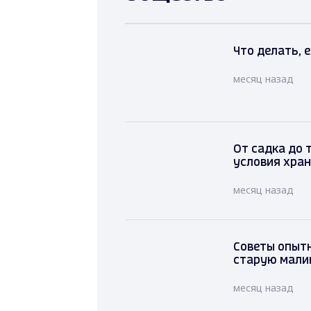
Что делать, 
месяц назад
От садка 
условия х
рыбы
месяц наза
Советы опыт
старую мали
месяц назад