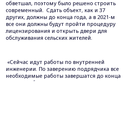
обветшал, поэтому было решено строить
современный.
Сдать объект, как и 37
других, должны до конца года, а в 2021-м
все они должны будут пройти процедуру
лицензирования и открыть двери для
обслуживания сельских
жителей.
«
Сейчас идут работы по внутренней
инженерии. По заверению подрядчика все
необходимые работы завершатся до конца
года. ФАП будет отапливаться автономно.
Здесь необходимо завершить
Max - канал Россия "ГТРК
Владимир"
благоустройство и установить освещение
»,
Главные новости города
—
сказал
представитель
Владимира и региона.
«
Облстройзаказчика
»
Павел
Калинин.