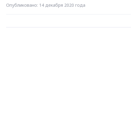
Опубликовано: 14 декабря 2020 года
Загрузить ещё
Max - канал Россия "ГТРК
Владимир"
Главные новости города
Владимира и региона.
Подписаться на новости
Подписаться
Даю согласие на обработку персональных
данных в соответствии с ФЗ № 152