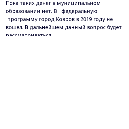
Пока таких денег в муниципальном
образовании нет. В федеральную
программу город Ковров в 2019 году не
вошел. В дальнейшем данный вопрос будет
рассматриваться.
Max - канал Россия "ГТРК
Владимир"
Главные новости города
В настоящее время происходит возгорание
Владимира и региона.
по окраине свалки с юго-восточной
стороны. Меры по тушению возгораний в
настоящее время будут
предприняты.
Жителям Ковровского
района по вопросам возгорания и
задымления обращаться по единому
номеру 112.