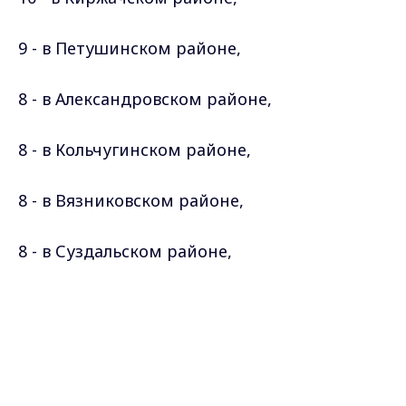
9 - в Петушинском
районе
,
8 - в Александровском
районе
,
8 - в Кольчугинском
районе
,
8 - в Вязниковском
районе
,
8 - в Суздальском
районе
,
Max - канал Россия "ГТРК
7 - в Гороховецком
районе
,
Владимир"
Главные новости города
Владимира и региона.
5 - в Собинском
районе
,
4 - в Меленковском
районе
,